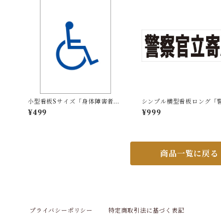
小型看板Sサイズ「身体障害者マ
シンプル横型看板ロング「
ーク（青）」 屋外可【その他・
立寄所（黒）」【防犯・防
¥499
¥999
マーク】
外可
商品一覧に戻る
プライバシーポリシー
特定商取引法に基づく表記