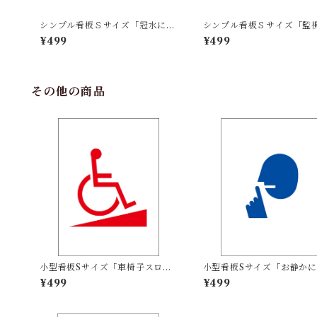
シンプル看板Ｓサイズ「冠水に注
シンプル看板Ｓサイズ「監
意！！」屋外可【防犯・防災】
ラ設置中」屋外可【防犯・
¥499
¥499
その他の商品
小型看板Sサイズ「車椅子スロー
小型看板Sサイズ「お静か
プマーク（赤）」 屋外可【その
ク（青）」 屋外可【その他
¥499
¥499
他・マーク】
ーク】