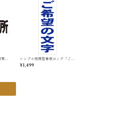
警察官
シンプル短冊型看板ロング「ご希
災】屋
望の文字（青）」【オリジナル・
¥1,499
オーダー】屋外可