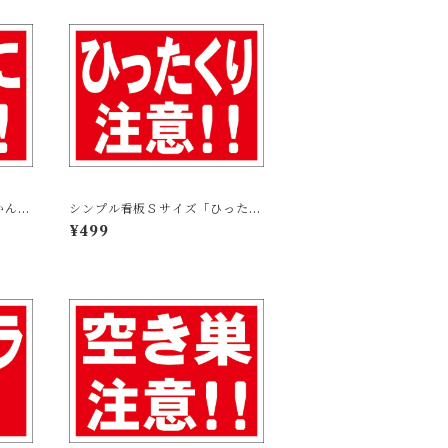
かんに
シンプル看板Ｓサイズ「ひったく
防災】
り注意！！」屋外可【防犯・防
¥499
災】