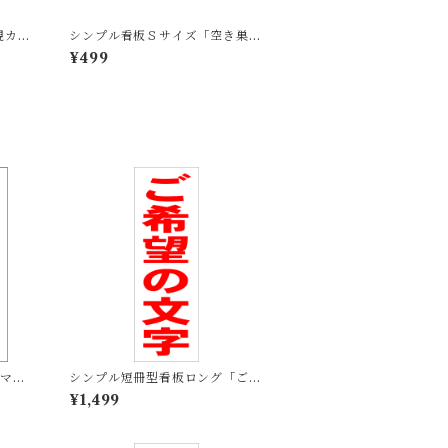
視カメ
シンプル看板Ｓサイズ「空き巣注
防災】
意！！」屋外可【防犯・防災】
¥499
にマー
シンプル短冊型看板ロング「ご希
・マ
望の文字（赤）」【オリジナル・
¥1,499
オーダー】屋外可