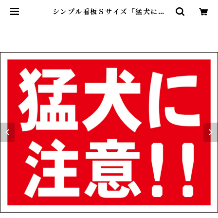
シンプル看板Ｓサイズ「猛犬に注
意！！」屋外可【その他】 | 最安看
板販売のシルキー・サイン