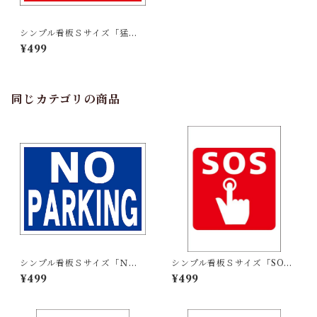
シンプル看板Ｓサイズ「猛犬
に注意！！」屋外可【その
¥499
他】
同じカテゴリの商品
シンプル看板Ｓサイズ「ＮＯ
シンプル看板Ｓサイズ「SOS
ＰＡＲＫＩＮＧ」屋外可【そ
（ﾎﾞﾀﾝ）マーク」屋外可【そ
¥499
¥499
の他】
の他】