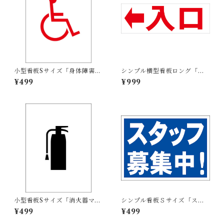
小型看板Sサイズ「身体障害者
シンプル横型看板ロング「入
マーク（赤）」 屋外可【その
口 左矢印(赤)」【駐車場】屋
¥499
¥999
他・マーク】
外可
小型看板Sサイズ「消火器マー
シンプル看板Ｓサイズ「スタ
ク（黒）」 屋外可【その他・
ッフ募集中」【工場・現場】
¥499
¥499
マーク】
屋外可