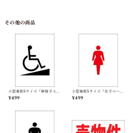
【その他】
その他の商品
小型看板Sサイズ「車椅子スロ
小型看板Sサイズ「女子マーク
ープマーク（黒）」 屋外可
（赤）」 屋外可【その他・マ
¥499
¥499
【その他・マーク】
ーク】