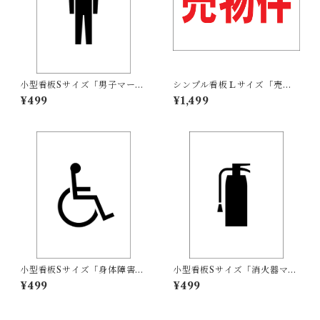
小型看板Sサイズ「男子マーク
シンプル看板Ｌサイズ「売物
（黒）」 屋外可【その他・マ
件（余白付）」【不動産】屋
¥499
¥1,499
ーク】
外可
小型看板Sサイズ「身体障害者
小型看板Sサイズ「消火器マー
マーク（黒）」 屋外可【その
ク（黒）」 屋外可【その他・
¥499
¥499
他・マーク】
マーク】