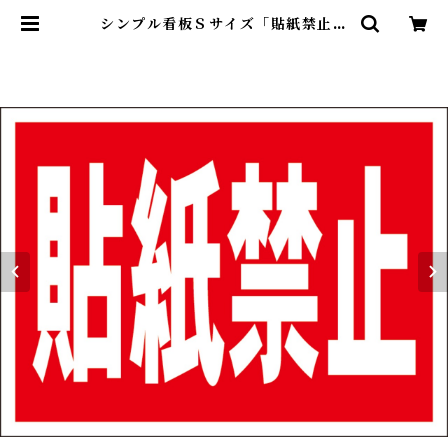
シンプル看板Ｓサイズ「貼紙禁止」
屋外可【その他】 | 最安看板販売の
シルキー・サイン