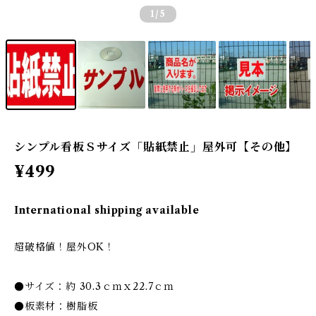
1
/5
シンプル看板Ｓサイズ「貼紙禁止」屋外可【その他】
¥499
International shipping available
超破格値！屋外OK！
●サイズ：約 30.3ｃｍｘ22.7ｃｍ
●板素材：樹脂板