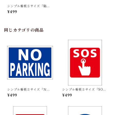
シンプル看板Ｓサイズ「貼紙
禁止」屋外可【その他】
¥499
同じカテゴリの商品
シンプル看板Ｓサイズ「ＮＯ
シンプル看板Ｓサイズ「SOS
ＰＡＲＫＩＮＧ」屋外可【そ
（ﾎﾞﾀﾝ）マーク」屋外可【そ
¥499
¥499
の他】
の他】