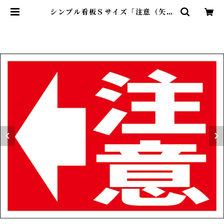
シンプル看板Ｓサイズ「注意（矢印
左）」【工場・現場】屋外可 | 最安
看板販売のシルキー・サイン