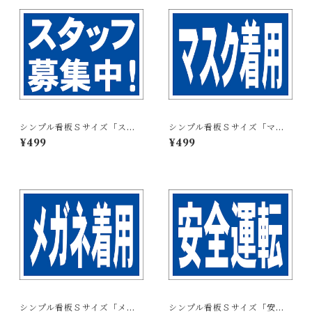
シンプル看板Ｓサイズ「スタ
シンプル看板Ｓサイズ「マス
ッフ募集中」【工場・現場】
ク着用」【工場・現場】屋外
¥499
¥499
屋外可
可
シンプル看板Ｓサイズ「メガ
シンプル看板Ｓサイズ「安全