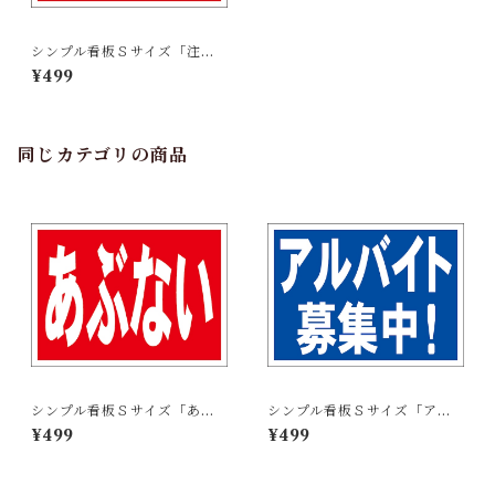
シンプル看板Ｓサイズ「注意
（矢印左）」【工場・現場】
¥499
屋外可
同じカテゴリの商品
シンプル看板Ｓサイズ「あぶ
シンプル看板Ｓサイズ「アル
ない」【工場・現場】屋外可
バイト募集中」【工場・現
¥499
¥499
場】屋外可