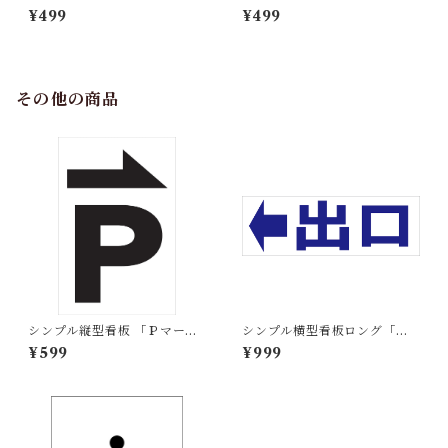
ネ着用」【工場・現場】屋外
運転」【工場・現場】屋外可
¥499
¥499
可
その他の商品
シンプル縦型看板 「Ｐマーク
シンプル横型看板ロング「出
（黒）右矢印」【駐車場】 屋
口 左矢印(青)」【駐車場】屋
¥599
¥999
外可
外可