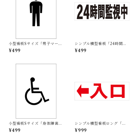
小型看板Sサイズ「男子マーク
シンプル横型看板「24時間監
（黒）」 屋外可【その他・マ
視中(黒)」【防犯・防災】屋外
¥499
¥499
ーク】
可
小型看板Sサイズ「身体障害者
シンプル横型看板ロング「入
マーク（黒）」 屋外可【その
口 左矢印(赤)」【駐車場】屋
¥499
¥999
他・マーク】
外可