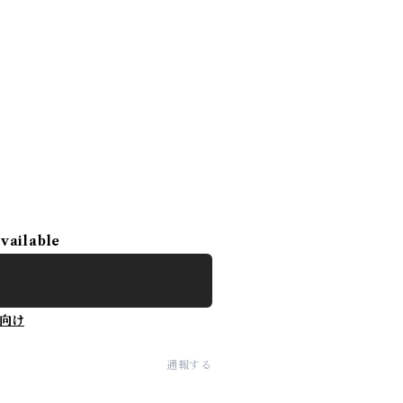
。
available
向け
通報する