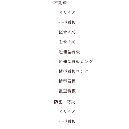
不動産
Ｓサイズ
小型看板
Ｍサイズ
Ｌサイズ
短冊型看板
短冊型看板ロング
横型看板ロング
横型看板
縦型看板
防犯・防災
Ｓサイズ
小型看板