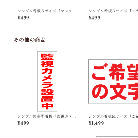
シンプル看板Ｓサイズ「マスク着
シンプル看板Ｓサイズ「メ
用」【工場・現場】屋外可
用」【工場・現場】屋外可
¥499
¥499
その他の商品
シンプル短冊型看板「監視カメラ
シンプル看板Ｍサイズ「ご
設置中（赤）」【防犯・防災】屋
文字横型（赤字）」【オリ
¥499
¥1,499
外可
ル・オーダー】屋外可