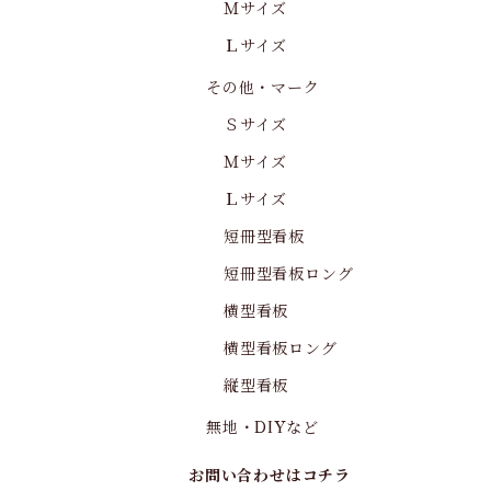
Ｍサイズ
Ｌサイズ
その他・マーク
Ｓサイズ
Ｍサイズ
Ｌサイズ
短冊型看板
短冊型看板ロング
横型看板
横型看板ロング
縦型看板
無地・DIYなど
お問い合わせはコチラ