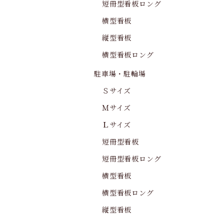
短冊型看板ロング
横型看板
縦型看板
横型看板ロング
駐車場・駐輪場
Ｓサイズ
Ｍサイズ
Ｌサイズ
短冊型看板
短冊型看板ロング
横型看板
横型看板ロング
縦型看板