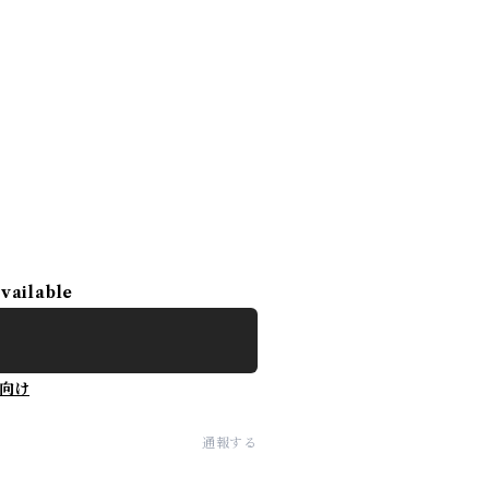
。
available
向け
通報する