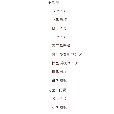
不動産
Ｓサイズ
小型看板
Ｍサイズ
Ｌサイズ
短冊型看板
短冊型看板ロング
横型看板ロング
横型看板
縦型看板
防犯・防災
Ｓサイズ
小型看板