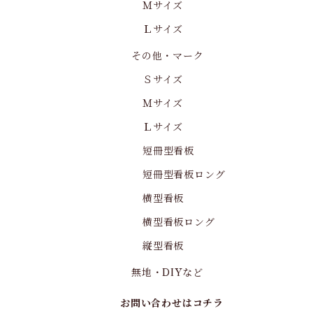
Ｍサイズ
Ｌサイズ
その他・マーク
Ｓサイズ
Ｍサイズ
Ｌサイズ
短冊型看板
短冊型看板ロング
横型看板
横型看板ロング
縦型看板
無地・DIYなど
お問い合わせはコチラ