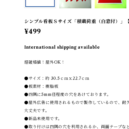
シンプル看板Ｓサイズ「積載荷重（白窓付）」
¥499
International shipping available
超破格値！屋外OK！
●サイズ：約 30.5ｃｍｘ22.7ｃｍ
●板素材：樹脂板
●四隅に5mm径程度の穴をあけております。
●屋外広告に使用されるもので製作しているので、耐
大丈夫です。
●新品未使用です。
●取り付けは四隅の穴を利用されるか、両面テープな