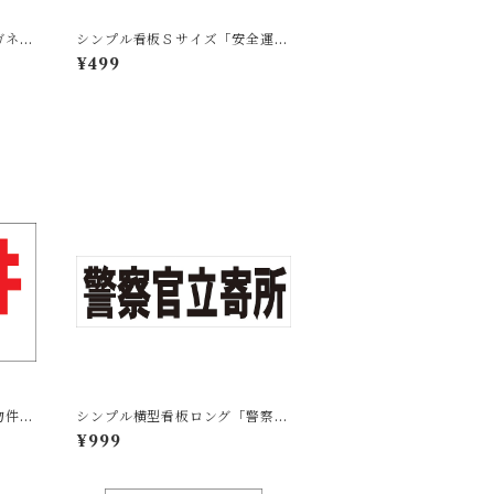
ガネ着
シンプル看板Ｓサイズ「安全運
転」【工場・現場】屋外可
¥499
物件
シンプル横型看板ロング「警察官
外可
立寄所（黒）」【防犯・防災】屋
¥999
外可