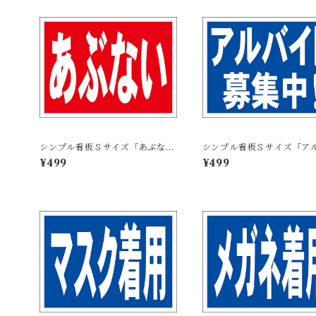
シンプル看板Ｓサイズ「あぶな
シンプル看板Ｓサイズ「ア
い」【工場・現場】屋外可
ト募集中」【工場・現場】
¥499
¥499