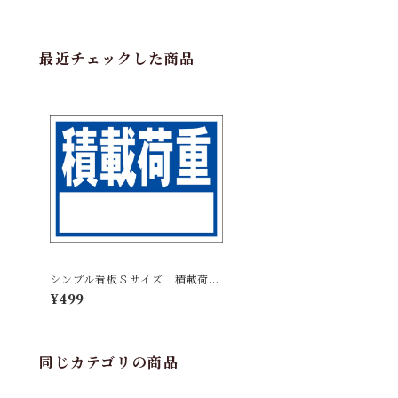
最近チェックした商品
シンプル看板Ｓサイズ「積載荷重
（白窓付）」【工場・現場】屋外
¥499
可
同じカテゴリの商品