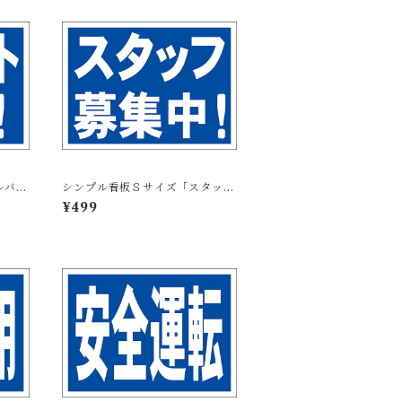
ルバイ
シンプル看板Ｓサイズ「スタッフ
屋外可
募集中」【工場・現場】屋外可
¥499