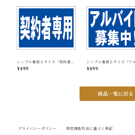
シンプル看板Ｓサイズ「契約者専
シンプル看板Ｓサイズ「ア
用」【駐車場】屋外可
ト募集中」【工場・現場】
¥499
¥499
商品一覧に戻る
プライバシーポリシー
特定商取引法に基づく表記