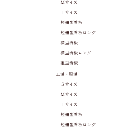
Ｍサイズ
Ｌサイズ
短冊型看板
短冊型看板ロング
横型看板
横型看板ロング
縦型看板
工場・現場
Ｓサイズ
Ｍサイズ
Ｌサイズ
短冊型看板
短冊型看板ロング