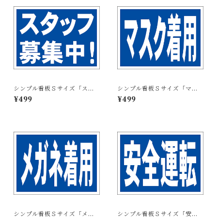
シンプル看板Ｓサイズ「スタ
シンプル看板Ｓサイズ「マス
ッフ募集中」【工場・現場】
ク着用」【工場・現場】屋外
¥499
¥499
屋外可
可
シンプル看板Ｓサイズ「メガ
シンプル看板Ｓサイズ「安全