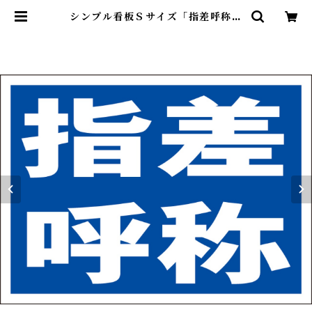
シンプル看板Ｓサイズ「指差呼称」
【工場・現場】屋外可 | 最安看板販
売のシルキー・サイン