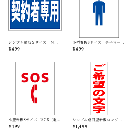
シンプル看板Ｓサイズ「契約
小型看板Sサイズ「男子マーク
者専用」【駐車場】屋外可
（青）」 屋外可【その他・マ
¥499
¥499
ーク】
小型看板Sサイズ「SOS（電
シンプル短冊型看板ロング
話）マーク（赤）」 屋外可
「ご希望の文字（赤）」【オ
¥499
¥1,499
【その他・マーク】
リジナル・オーダー】屋外可