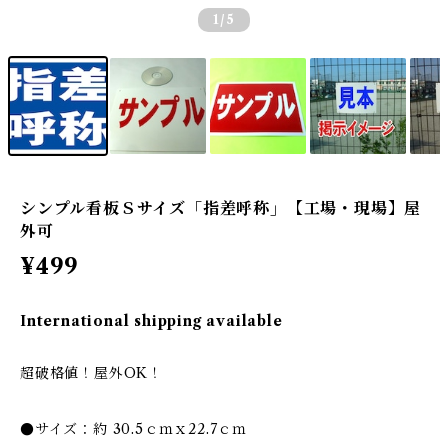
1
/5
シンプル看板Ｓサイズ「指差呼称」【工場・現場】屋
外可
¥499
International shipping available
超破格値！屋外OK！
●サイズ：約 30.5ｃｍｘ22.7ｃｍ