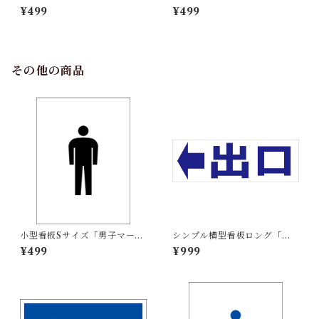
ネ着用」【工場・現場】屋外
運転」【工場・現場】屋外可
¥499
¥499
可
その他の商品
小型看板Sサイズ「男子マーク
シンプル横型看板ロング「出
（黒）」 屋外可【その他・マ
口 左矢印(青)」【駐車場】屋
¥499
¥999
ーク】
外可