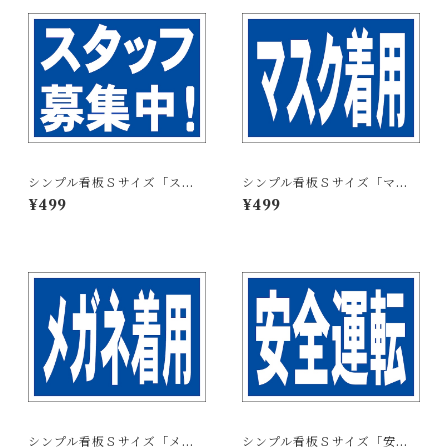
シンプル看板Ｓサイズ「スタ
シンプル看板Ｓサイズ「マス
ッフ募集中」【工場・現場】
ク着用」【工場・現場】屋外
¥499
¥499
屋外可
可
シンプル看板Ｓサイズ「メガ
シンプル看板Ｓサイズ「安全