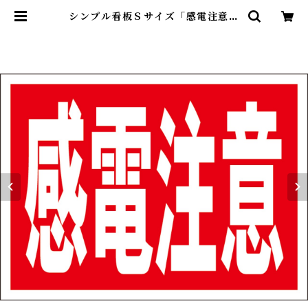
シンプル看板Ｓサイズ「感電注意」
【工場・現場】屋外可 | 最安看板販
売のシルキー・サイン