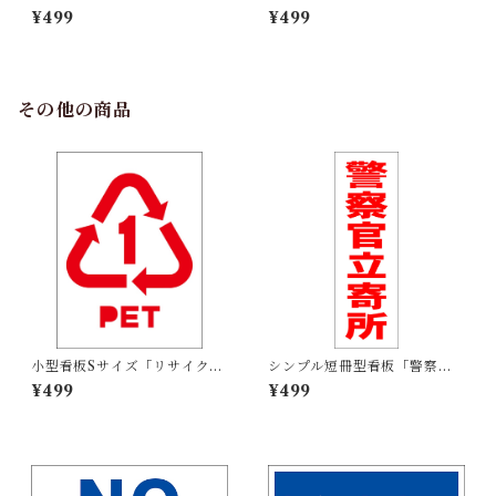
ネ着用」【工場・現場】屋外
運転」【工場・現場】屋外可
¥499
¥499
可
その他の商品
小型看板Sサイズ「リサイクル
シンプル短冊型看板「警察官
PETボトル（赤）」 屋外可
立寄所（赤）」【防犯・防
¥499
¥499
【その他・マーク】
災】屋外可