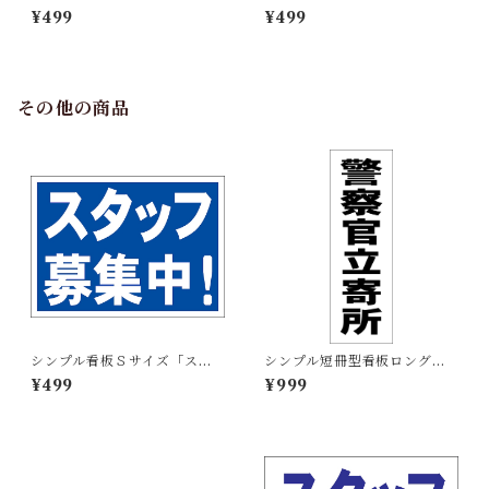
ネ着用」【工場・現場】屋外
運転」【工場・現場】屋外可
¥499
¥499
可
その他の商品
シンプル看板Ｓサイズ「スタ
シンプル短冊型看板ロング
ッフ募集中」【工場・現場】
「警察官立寄所（黒）」【防
¥499
¥999
屋外可
犯・防災】屋外可