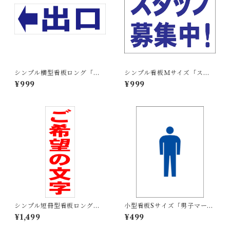
シンプル横型看板ロング「出
シンプル看板Ｍサイズ「スタ
口 左矢印(青)」【駐車場】屋
ッフ募集中」【工場・現場】
¥999
¥999
外可
屋外可
シンプル短冊型看板ロング
小型看板Sサイズ「男子マーク
「ご希望の文字（赤）」【オ
（青）」 屋外可【その他・マ
¥1,499
¥499
リジナル・オーダー】屋外可
ーク】