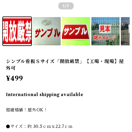
1
/5
シンプル看板Ｓサイズ「開放厳禁」【工場・現場】屋
外可
¥499
International shipping available
超破格値！屋外OK！
●サイズ：約 30.5ｃｍｘ22.7ｃｍ