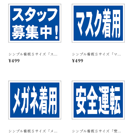
シンプル看板Ｓサイズ「スタ
シンプル看板Ｓサイズ「マス
ッフ募集中」【工場・現場】
ク着用」【工場・現場】屋外
¥499
¥499
屋外可
可
シンプル看板Ｓサイズ「メガ
シンプル看板Ｓサイズ「安全