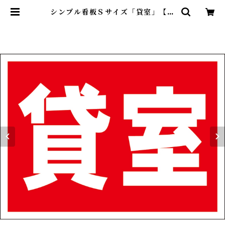
シンプル看板Ｓサイズ「貸室」【不
動産】屋外可 | 最安看板販売のシル
キー・サイン