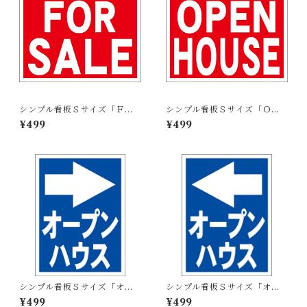
シンプル看板Ｓサイズ「ＦＯ
シンプル看板Ｓサイズ「ＯＰ
Ｒ ＳＡＬＥ」【不動産】屋外
ＥＮ ＨＯＵＳＥ」【不動産】
¥499
¥499
可
屋外可
シンプル看板Ｓサイズ「オー
シンプル看板Ｓサイズ「オー
プンハウス（右折・紺）」
プンハウス（右折・赤）」
¥499
¥499