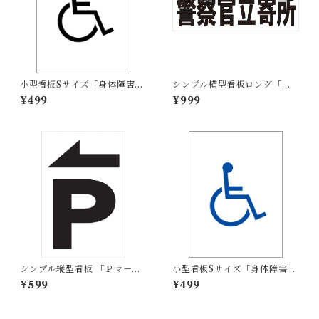
小型看板Sサイズ「身体障害者
シンプル横型看板ロング「警
マーク（黒）」 屋外可【その
察官立寄所（黒）」【防犯・
¥499
¥999
他・マーク】
防災】屋外可
シンプル縦型看板 「Ｐマーク
小型看板Sサイズ「身体障害者
（黒）左矢印」【駐車場】 屋
マーク（青）」 屋外可【その
¥599
¥499
外可
他・マーク】