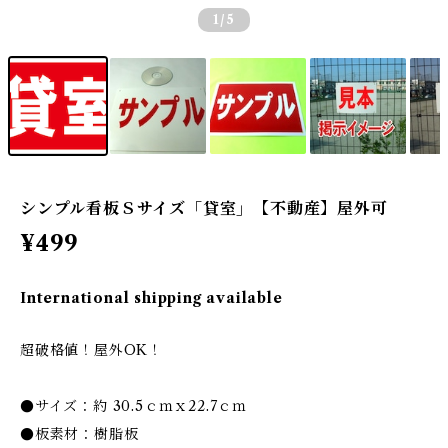
1
/5
シンプル看板Ｓサイズ「貸室」【不動産】屋外可
¥499
International shipping available
超破格値！屋外OK！
●サイズ：約 30.5ｃｍｘ22.7ｃｍ
●板素材：樹脂板