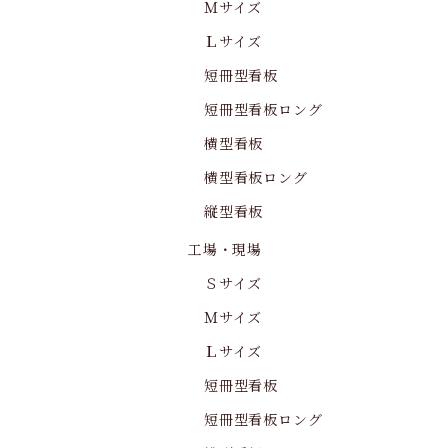
Ｍサイズ
Ｌサイズ
短冊型看板
短冊型看板ロング
横型看板
横型看板ロング
縦型看板
工場・現場
Ｓサイズ
Ｍサイズ
Ｌサイズ
短冊型看板
短冊型看板ロング