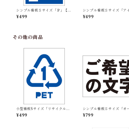
シンプル看板Ｓサイズ「Ｐ」【駐
シンプル看板Ｓサイズ「ア
車場】屋外可
ング禁止！」【駐車場】屋
¥499
¥499
その他の商品
小型看板Sサイズ「リサイクルPE
シンプル看板Ｓサイズ「オ
Tボトル（青）」 屋外可【その
物横型（黒字のみ）」屋外可
¥499
¥799
他・マーク】
希望の文字お入れします