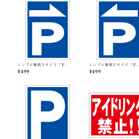
シンプル看板Ｓサイズ「Ｐ
シンプル看板Ｓサイズ「Ｐ
（右）」【駐車場】屋外可
（左）」【駐車場】屋外可
¥499
¥499