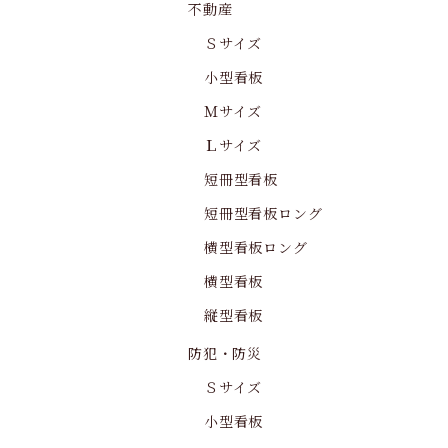
不動産
Ｓサイズ
小型看板
Ｍサイズ
Ｌサイズ
短冊型看板
短冊型看板ロング
横型看板ロング
横型看板
縦型看板
防犯・防災
Ｓサイズ
小型看板