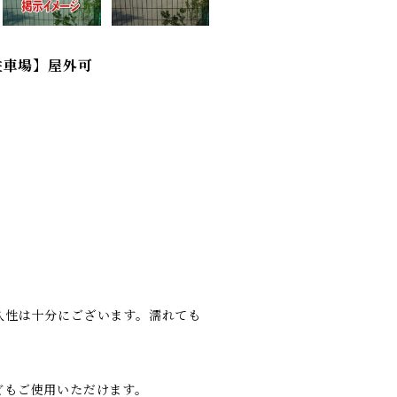
駐車場】屋外可
久性は十分にございます。濡れても
どもご使用いただけます。