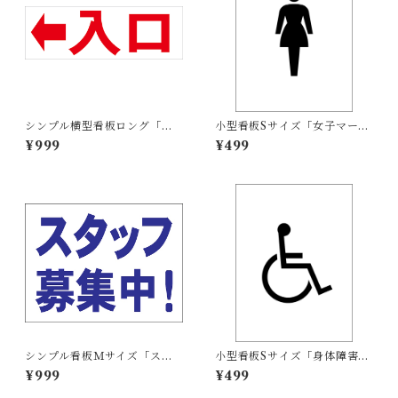
シンプル横型看板ロング「入
小型看板Sサイズ「女子マーク
口 左矢印(赤)」【駐車場】屋
（黒）」 屋外可【その他・マ
¥999
¥499
外可
ーク】
シンプル看板Ｍサイズ「スタ
小型看板Sサイズ「身体障害者
ッフ募集中」【工場・現場】
マーク（黒）」 屋外可【その
¥999
¥499
屋外可
他・マーク】