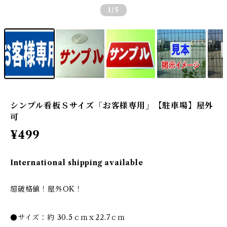
1
/5
シンプル看板Ｓサイズ「お客様専用」【駐車場】屋外
可
¥499
International shipping available
超破格値！屋外OK！
●サイズ：約 30.5ｃｍｘ22.7ｃｍ