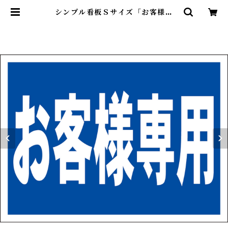
シンプル看板Ｓサイズ「お客様専
用」【駐車場】屋外可 | 最安看板販
売のシルキー・サイン