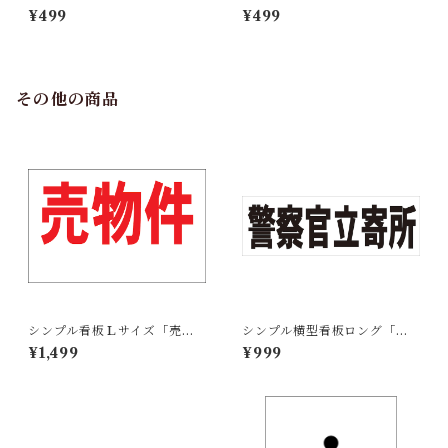
ドリング禁止！」【駐車場】
様駐車場」【駐車場】屋外可
¥499
¥499
屋外可
その他の商品
シンプル看板Ｌサイズ「売物
シンプル横型看板ロング「警
件（余白付）」【不動産】屋
察官立寄所（黒）」【防犯・
¥1,499
¥999
外可
防災】屋外可