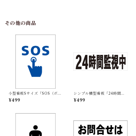
その他の商品
小型看板Sサイズ「SOS（ボタ
シンプル横型看板「24時間監
ン）マーク（青）」 屋外可
視中(黒)」【防犯・防災】屋外
¥499
¥499
【その他・マーク】
可