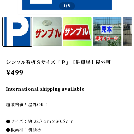
1
/5
シンプル看板Ｓサイズ「Ｐ」【駐車場】屋外可
¥499
International shipping available
超破格値！屋外OK！
●サイズ：約 22.7ｃｍｘ30.5ｃｍ
●板素材：樹脂板