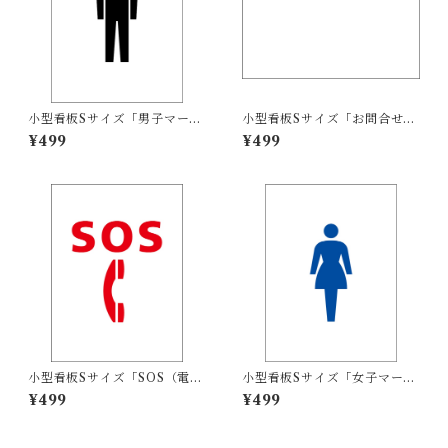
小型看板Sサイズ「男子マーク
小型看板Sサイズ「お問合せは
（黒）」 屋外可【その他・マ
余白付（黒字）」 屋外可【不
¥499
¥499
ーク】
動産】
小型看板Sサイズ「SOS（電
小型看板Sサイズ「女子マーク
話）マーク（赤）」 屋外可
（青）」 屋外可【その他・マ
¥499
¥499
【その他・マーク】
ーク】