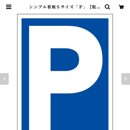
シンプル看板Ｓサイズ「Ｐ」【駐車
場】屋外可 | 最安看板販売のシルキ
ー・サイン